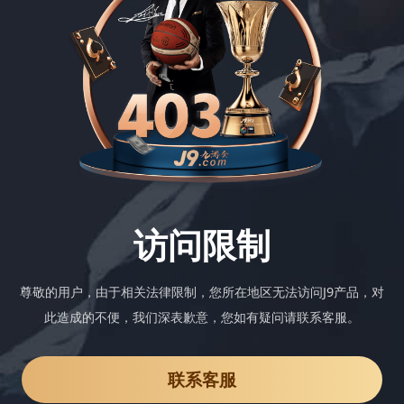
访问限制
尊敬的用户，由于相关法律限制，您所在地区无法访问J9产品，对
此造成的不便，我们深表歉意，您如有疑问请联系客服。
联系客服